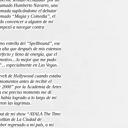
llamado Humberto Navarro, una
lamada suplicándome el debutar
llamado “Magia y Comedia”, el
do convencer a alguien de mi
 empezó a navegar contra
o estrella del ”Spellbound”, ese
n alta que después de mis extensos
rfecto y lleno de energía, que el
otivo....lo mejor que me pudo
... especialmente en Las Vegas.
evelt de Hollywood cuando estaba
momentos antes de recibir el
ar 2000” por la Academia de Artes
 ese preciso momento me di
 había logrado a lo largo de mi
eron las lagrimas.
ebut de mi show “AYALA The Time
olitan de La Ciudad de
aber regresado a mi país, a mi