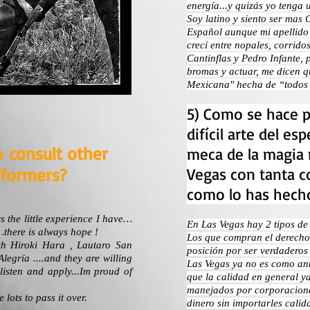
energía...y quizás yo tenga 
Soy latino y siento ser mas
Español aunque mi apellido
crecí entre nopales, corrido
Cantinflas y Pedro Infante, 
bromas y actuar, me dicen 
Mexicana" hecha de “todos l
5) Como se hace p
difícil arte del es
o consult other
meca de la magia
formers?
Vegas con tanta c
como lo has hec
rs the little experience I have…
En Las Vegas hay 2 tipos d
there is always hope !
Los que compran el derecho 
th Hiroki Hara , Lautaro San
posición por ser verdaderos 
egría ....and they are willing
Las Vegas ya no es como ante
y listen and apply...Im proud of
que la calidad en general ya
manejados por corporaciones
e lots to pass it over.
dinero sin importarles calid