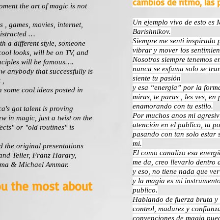
cambios de ritmo, las p
moment the art of magic is not
Un ejemplo vivo de esto es 
 , games, movies, internet,
Barishnikov.
distracted …
Siempre me senti inspirado 
th a different style, someone
vibrar y mover los sentimien
cool looks, will be on TV, and
Nosotros siempre tenemos en
nciples will be famous….
nunca se esfuma solo se tran
w anybody that successfully is
siente tu pasión
 ,
y esa “energía” por la for
 some cool ideas posted in
miras, te paras , les ves, en
enamorando con tu estilo.
a's got talent is proving
Por muchos anos mi agresivi
w in magic, just a twist on the
atención en el publico, tu p
ects" or "old routines" is
pasando con tan solo estar 
mi.
d the original presentations
El como canalizo esa energía
and Teller, Franz Harary,
me da, creo llevarlo dentro 
yama & Michael Ammar.
y eso, no tiene nada que ver
y la magia es mi instrumen
ou the most about
publico.
Hablando de fuerza bruta y 
control, madurez y confianza
convenciones de magia pued