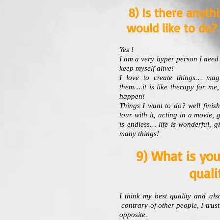
8) Is there anyth
would like to do? 
Yes !
I am a very hyper person I need 
keep myself alive!
I love to create things… ma
them….it is like therapy for me
happen!
Things I want to do? well finis
tour with it, acting in a movie,
is endless… life is wonderful, g
many things!
9) What is you
quali
I think my best quality and als
contrary of other people, I trust
opposite.