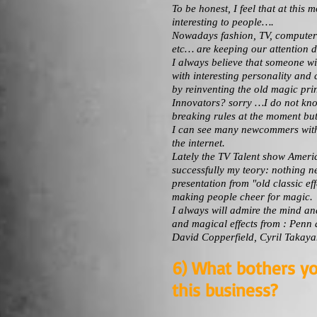
To be honest, I feel that at this 
interesting to people….
Nowadays fashion, TV, computers
etc… are keeping our attention 
I always believe that someone wi
with interesting personality and 
by reinventing the old magic pri
Innovators? sorry …I do not kno
breaking rules at the moment but
I can see many newcommers with
the internet.
Lately the TV Talent show Americ
successfully my teory: nothing ne
presentation from "old classic eff
making people cheer for magic.
I always will admire the mind an
and magical effects from : Penn 
David Copperfield, Cyril Taka
6) What bothers y
this business?