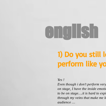
english
1) Do you still 
perform like y
Yes !
Even though i don't perform very
on stage, I have the inside emoti
to be on stage….it is hard to exp
through my veins that make me lov
audience …