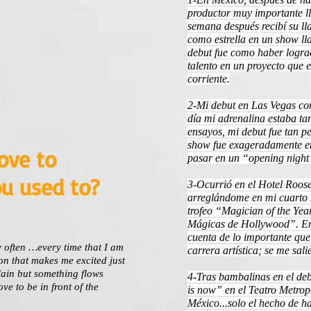
productor muy importante 
semana después recibí su l
como estrella en un show 
debut fue como haber logra
talento en un proyecto que
corriente.
2-Mi debut en Las Vegas com
día mi adrenalina estaba ta
ensayos, mi debut fue tan pe
show fue exageradamente em
love to
pasar en un “opening night”
ou used to?
3-Ocurrió en el Hotel Roos
arreglándome en mi cuarto 
trofeo “Magician of the Ye
Mágicas de Hollywood”. En
cuenta de lo importante que
 often …every time that I am
carrera artística; se me sali
on that makes me excited just
lain but something flows
4-Tras bambalinas en el d
e to be in front of the
is now” en el Teatro Metrop
México...solo el hecho de h