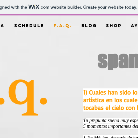
igned with the
.com
website builder. Create your website today.
ia
Schedule
F.A.Q.
Blog
Shop
Ay
span
.q.
1) Cuales han sido 
artística en los cual
tocabas el cielo con
Tu pregunta suena muy espe
5 momentos importantes dent
1-En México, después de h