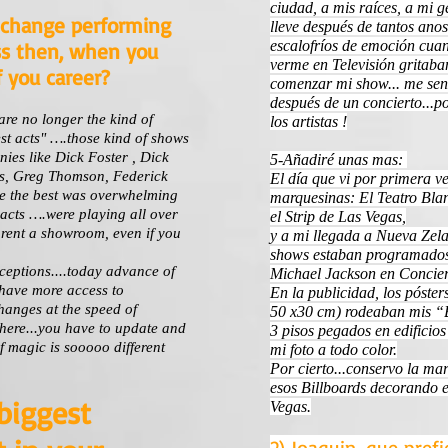
ciudad, a mis raíces, a mi 
t change performing
lleve después de tantos anos
escalofríos de emoción cua
s then, when you
verme en Televisión gritab
 you career?
comenzar mi show... me sen
después de un concierto...
are no longer the kind of
los artistas !
est acts" ….those kind of shows
es like Dick Foster , Dick
5-Añadiré unas mas:
es, Greg Thomson, Federick
El día que vi por primera v
be the best was overwhelming
marquesinas: El Teatro Bla
 acts ….were playing all over
el Strip de Las Vegas,
rent a showroom, even if you
y a mi llegada a Nueva Zela
shows estaban programado
xceptions....today advance of
Michael Jackson en Conci
 have more access to
En la publicidad, los póste
hanges at the speed of
50 x30 cm) rodeaban mis “B
 there...you have to update and
3 pisos pegados en edificio
of magic is sooooo different
mi foto a todo color.
Por cierto...conservo la ma
esos Billboards decorando e
 biggest
Vegas.
2) Joaquin, que prefi