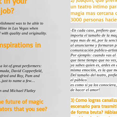
 in your
un teatro intimo pa
 job?
magia mas cercana o
3000 personas hacie
plishment was to be able to
ine in Las Vegas when
-En cada caso, prefiero que 
with quality and originality.
importa el tamaño de la mag
sepa mas de mi, por la senc
nspirations in
al anunciarme y formaran pa
comunicación publico-artist
Por ejemplo: cuando vas al 
que tiene tiempo que no ves
ya sabes quien es, ardes en
 a lot of great performers:
misma emoción, es la que me
imada, David Copperfield,
Del tamaño del teatro, prefi
gfried and Roy, Pam and
el público
.just to name a few…
es como si ya los conociera
de hacer el amor!
n and Michael Flatley
3) Como logras canaliza
e future of magic
escenario para trasmit
tors that you see?
de forma bruta? Hábla