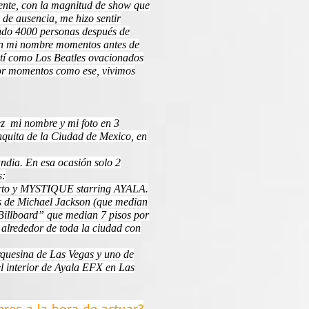
gente, con la magnitud de show que
 de ausencia, me hizo sentir
ndo 4000 personas después de
an mi nombre momentos antes de
tí como Los Beatles ovacionados
por momentos como ese, vivimos
ez mi nombre y mi foto en 3
nquita de la Ciudad de Mexico, en
ndia. En esa ocasión solo 2
s:
erto y MYSTIQUE starring AYALA.
rs de Michael Jackson (que median
illboard” que median 7 pisos por
s alrededor de toda la ciudad con
rquesina de Las Vegas y uno de
l interior de Ayala EFX en Las
eres a la hora de actuar?