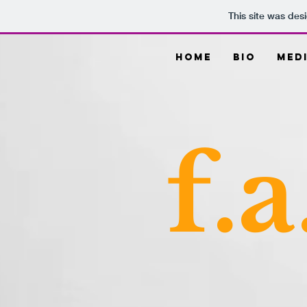
This site was des
Home
Bio
Med
f.a