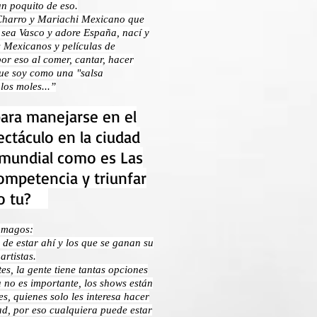
un poquito de eso.
 Charro y Mariachi Mexicano que
 sea Vasco y adore España, nací y
s Mexicanos y películas de
por eso al comer, cantar, hacer
que soy como una "salsa
os moles...”
ara manejarse en el
pectáculo en la ciudad
 mundial como es Las
ompetencia y triunfar
ho tu?
e magos:
de estar ahí y los que se ganan su
artistas.
s, la gente tiene tantas opciones
 no es importante, los shows están
, quienes solo les interesa hacer
ad, por eso cualquiera puede estar