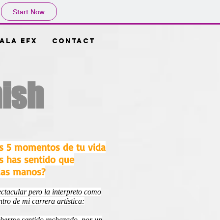
Start Now
ala EFX
Contact
ish
los 5 momentos de tu vida
es has sentido que
 las manos?
ctacular pero la interpreto como
ro de mi carrera artística:
aberme sentido rechazado por un