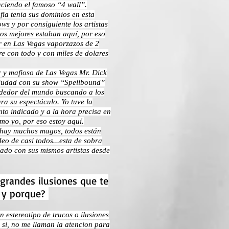
aciendo el famoso “4 wall”.
ia tenia sus dominios en esta
ows y por consiguiente los artistas
los mejores estaban aquí, por eso
r en Las Vegas vaporzazos de 2
re con todo y con miles de dolares
 y mafioso de Las Vegas Mr. Dick
 ciudad con su show “Spellbound”
ededor del mundo buscando a los
ra su espectáculo. Yo tuve la
nto indicado y a la hora precisa en
mo yo, por eso estoy aquí.
hay muchos magos, todos están
deo de casi todos...esta de sobra
dado con sus mismos artistas desde
e grandes ilusiones que te
, y porque?
un estereotipo de trucos o ilusiones
 si, no me llaman la atencion para