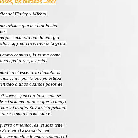
oses, las miradas ...etc?
Michael Flatley y Mikhail
por artistas que me han hecho
tos.
ergía, recuerda que la energía
sforma, y en el escenario la gente
ma como caminas, la forma como
 pocas palabras, les estas
dad en el escenario llamaba la
odías sentir por lo que yo estaba
sentado a unos cuantos pasos de
? sorry... pero no lo se, solo se
de mi sistema, pero se que lo tengo
 con mi magia. Soy artista primero
to para comunicarme con el
fuerza armónica, es el solo tener
 de ti en el escenario...en
es ver muchos jóvenes saliendo al