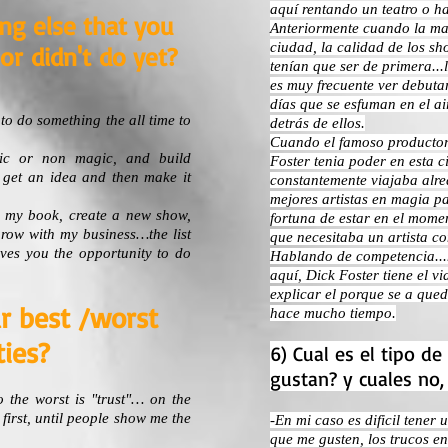
aquí rentando un teatro o h
ing else that you
Anteriormente cuando la maf
ciudad, la calidad de los sh
or didn't do yet?
tenían que ser de primera...
es muy frecuente ver debuta
días que se esfuman en el ai
to do something the all time to
detrás de ellos.
Cuando el famoso productor
gic or non magic, and build
Foster tenia poder en esta
, get an idea and then make it
constantemente viajaba alr
mejores artistas en magia pa
h my book, create a new show,
fortuna de estar en el mome
 grow with my business…the list
que necesitaba un artista co
ives you the opportunity to do
Hablando de competencia...
aquí, Dick Foster tiene el vi
explicar el porque se a que
r best /worst
hace mucho tiempo.
ties?
6) Cual es el tipo d
gustan? y cuales no
o the worst is "trust"… on the
 first, until people show me the
-En mi caso es dificil tener 
que me gusten, los trucos en