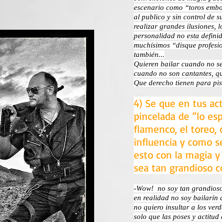
escenario como “toros embo
al publico y sin control de 
realizar grandes ilusiones, 
personalidad no esta definid
muchísimos “disque profesi
también...
Quieren bailar cuando no se
cuando no son cantantes, qui
Que derecho tienen para pis
4) Se que en tus a
pincelada de “lo esp
flamenco, el toreo,
influencia y como s
esto con la magia y 
sea tan grandioso c
-Wow! no soy tan grandioso 
en realidad no soy bailarín 
no quiero insultar a los ver
solo que las poses y actitud