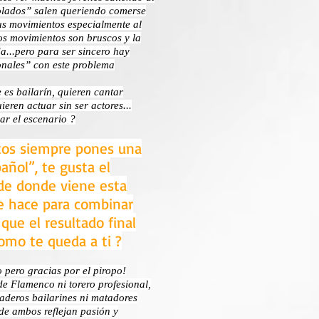
lados” salen queriendo comerse
sus movimientos especialmente al
los movimientos son bruscos y la
a...pero para ser sincero hay
onales” con este problema
 es bailarín, quieren cantar
eren actuar sin ser actores...
ar el escenario ?
ctos siempre pones una
añol”, te gusta el
 de donde viene esta
e hace para combinar
que el resultado final
omo te queda a ti ?
pero gracias por el piropo!
de Flamenco ni torero profesional,
daderos bailarines ni matadores
 de ambos reflejan pasión y