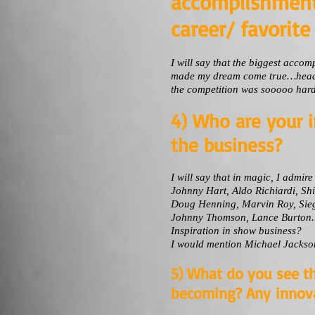
accomplishment
career/ favorite
I will say that the biggest accom
made my dream come true…headl
the competition was sooooo hard 
4) Who are your i
the business?
I will say that in magic, I admire
Johnny Hart, Aldo Richiardi, Sh
Doug Henning, Marvin Roy, Sie
Johnny Thomson, Lance Burton..
Inspiration in show business?
I would mention Michael Jackso
5) What do you see th
becoming? Any innova