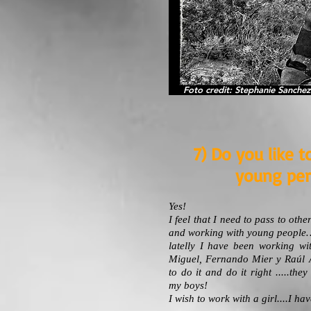
Foto credit: Stephanie Sanchez
7) Do you like t
young per
Yes!
I feel that I need to pass to othe
and working with young people…
latelly I have been working wi
Miguel, Fernando Mier y Raúl Al
to do it and do it right .....the
my boys!
I wish to work with a girl....I hav